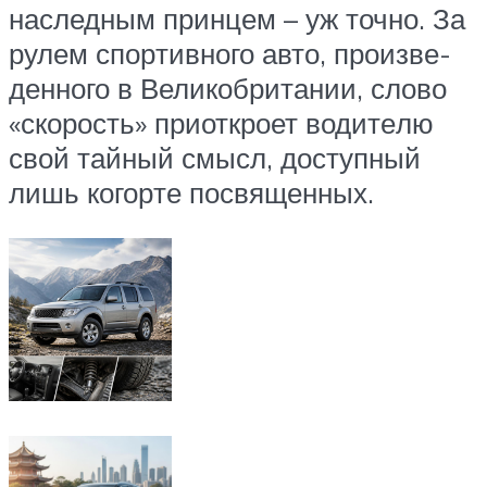
наслед­ным прин­цем – уж точ­но. За
рулем спор­тив­но­го авто, про­из­ве­
ден­но­го в Вели­ко­бри­та­нии, сло­во
«ско­рость» при­от­кро­ет води­те­лю
свой тай­ный смысл, доступ­ный
лишь когор­те посвященных.