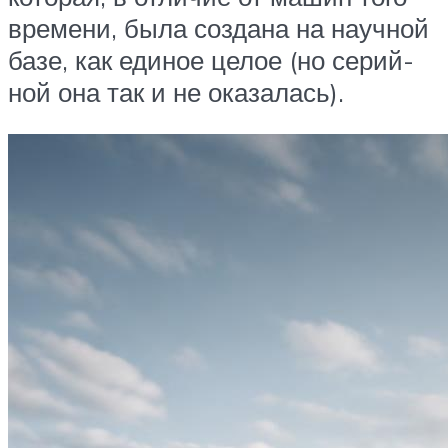
вре­ме­ни, была созда­на на науч­ной
базе, как еди­ное целое (но серий­
ной она так и не оказалась).