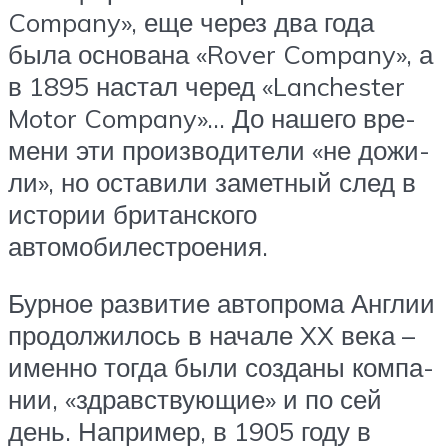
Company», еще через два года
была осно­ва­на «Rover Company», а
в 1895 настал черед «Lanchester
Motor Company»… До наше­го вре­
ме­ни эти про­из­во­ди­те­ли «не дожи­
ли», но оста­ви­ли замет­ный след в
исто­рии бри­тан­ско­го
автомобилестроения.
Бур­ное раз­ви­тие авто­про­ма Англии
про­дол­жи­лось в нача­ле XX века –
имен­но тогда были созда­ны ком­па­
нии, «здрав­ству­ю­щие» и по сей
день. Напри­мер, в 1905 году в