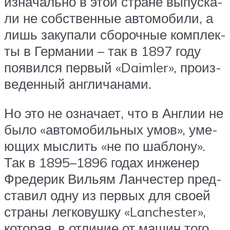
изна­чаль­но в этой стране выпус­ка­
ли не соб­ствен­ные авто­мо­би­ли, а
лишь заку­па­ли сбо­роч­ные ком­плек­
ты в Гер­ма­нии – так в 1897 году
появил­ся пер­вый «Daimler», про­из­
ве­ден­ный англичанами.
Но это не озна­ча­ет, что в Англии не
было «авто­мо­биль­ных умов», уме­
ю­щих мыс­лить «не по шаб­ло­ну».
Так в 1895–1896 годах инже­нер
Фре­де­рик Вильям Лан­че­стер пред­
ста­вил одну из пер­вых для сво­ей
стра­ны лег­ко­вуш­ку «Lanchester»,
кото­рая, в отли­чие от машин того