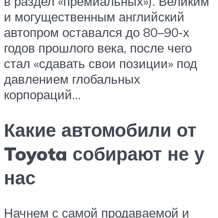
в раз­дел «пре­ми­аль­ных»). Вели­ким
и могу­ще­ствен­ным англий­ский
авто­пром оста­вал­ся до 80–90‑х
годов про­шло­го века, после чего
стал «сда­вать свои пози­ции» под
дав­ле­ни­ем гло­баль­ных
корпораций…
Какие автомобили от
Toyota собирают не у
нас
Начнем с самой продаваемой и