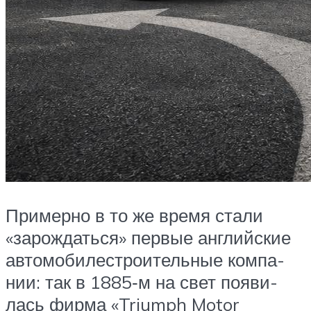
При­мер­но в то же вре­мя ста­ли
«зарож­дать­ся» пер­вые англий­ские
авто­мо­би­ле­стро­и­тель­ные ком­па­
нии: так в 1885‑м на свет появи­
лась фир­ма «Triumph Motor