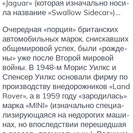
«Jaguar» (кото­рая изна­чаль­но носи­
ла назва­ние «Swallow Sidecar»)…
Оче­ред­ная «пор­ция» бри­тан­ских
авто­мо­биль­ных марок, снис­кав­ших
обще­ми­ро­вой успех, были «рож­де­
ны» уже после Вто­рой миро­вой
вой­ны. В 1948‑м Морис Уилкс и
Спен­сер Уилкс осно­ва­ли фир­му по
про­из­вод­ству вне­до­рож­ни­ков «Land
Rover», а в 1959 году «заро­ди­лась»
мар­ка «MINI» (изна­чаль­но спе­ци­а­
ли­зи­ру­ю­ща­я­ся на недо­ро­гих маши­
нах, но впо­след­ствии пере­шед­шая