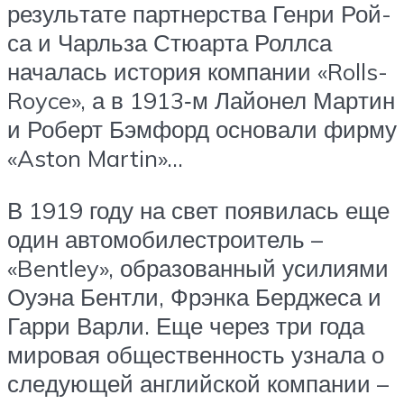
резуль­та­те парт­нер­ства Ген­ри Рой­
са и Чарль­за Стю­ар­та Ролл­са
нача­лась исто­рия ком­па­нии «Rolls-
Royce», а в 1913‑м Лай­о­нел Мар­тин
и Роберт Бэм­форд осно­ва­ли фир­му
«Aston Martin»…
В 1919 году на свет появи­лась еще
один авто­мо­би­ле­стро­и­тель –
«Bentley», обра­зо­ван­ный уси­ли­я­ми
Оуэна Бент­ли, Фрэн­ка Бер­дже­са и
Гар­ри Вар­ли. Еще через три года
миро­вая обще­ствен­ность узна­ла о
сле­ду­ю­щей англий­ской ком­па­нии –