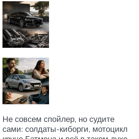
Не совсем спойлер, но судите
сами: солдаты-киборги, мотоцикл
круче Бэтмена и всё в таком духе.