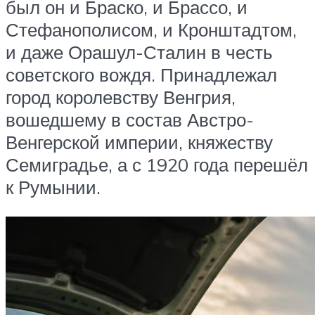
был он и Браско, и Брассо, и
Стефанополисом, и Кронштадтом,
и даже Орашул-Сталин в честь
советского вождя. Принадлежал
город королевству Венгрия,
вошедшему в состав Австро-
Венгерской империи, княжеству
Семиградье, а с 1920 года перешёл
к Румынии.