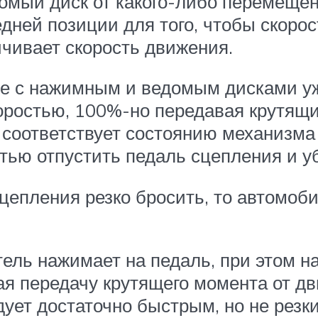
мый диск от какого-либо перемещени
дней позиции для того, чтобы скоро
чивает скорость движения.
е с нажимным и ведомым дисками уж
оростью, 100%-но передавая крутящи
 соответствует состоянию механизма
тью отпустить педаль сцепления и уб
епления резко бросить, то автомобил
ель нажимает на педаль, при этом н
 передачу крутящего момента от дви
ует достаточно быстрым, но не резк