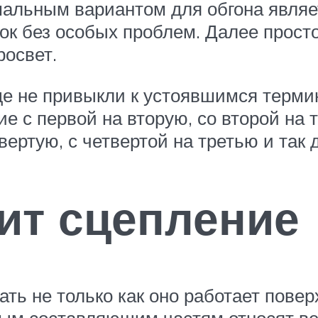
мальным вариантом для обгона являет
ок без особых проблем. Далее просто
росвет.
 не привыкли к устоявшимся термин
е с первой на вторую, со второй на 
твертую, с четвертой на третью и так 
оит сцепление
ть не только как оно работает поверх
вным составляющим частям относят в