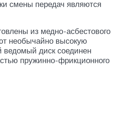
бки смены передач являются
товлены из медно-асбестового
ают необычайно высокую
й ведомый диск соединен
астью пружинно-фрикционного