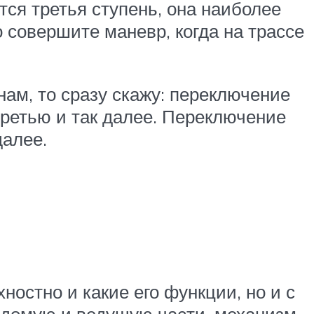
ся третья ступень, она наиболее
 совершите маневр, когда на трассе
ам, то сразу скажу: переключение
третью и так далее. Переключение
далее.
ностно и какие его функции, но и с
едомую и ведущую части, механизм