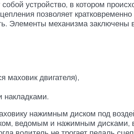
 собой устройство, в котором происх
сцепления позволяет кратковременно 
ять. Элементы механизма заключены в
я маховик двигателя),
и накладками.
аховику нажимным диском под возде
ком, ведомым и нажимным дисками, в
когда водитель не трогает педаль сце