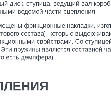
мый диск, ступица, ведущий вал коро
ными ведомой части сцепления.
мещены фрикционные накладки, изго
стового состава), которые выдержив
икционными свойствами. Со ступице
. Эти пружины являются составной ч
то есть демпфера)
ПЛЕНИЯ