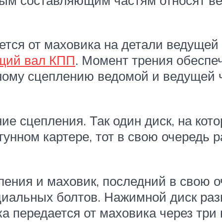
тся от маховика на детали ведущей 
щий вал КПП
. Момент трения обеспе
ному сцеплению ведомой и ведущей ч
е сцепления. Так один диск, на ко
унном картере, тот в свою очередь р
ления и маховик, последний в свою о
ециальных болтов. Нажимной диск раз
 передается от маховика через три 