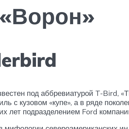
 «Ворон»
erbird
звестен под аббревиатурой T-Bird, 
 с кузовом «купе», а в ряде поколе
их лет подразделением Ford компани
з мифологии североамериканских ин