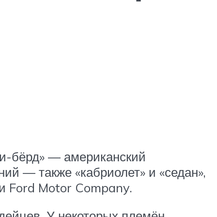
«Ти-бёрд» — американский
ний — также «кабриолет» и «седан»,
и Ford Motor Company.
дейцев. У некоторых племён