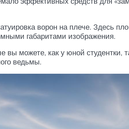
немало эффективных средств для «зам
туировка ворон на плече. Здесь пл
ромными габаритами изображения.
е вы можете, как у юной студентки, та
ного ведьмы.