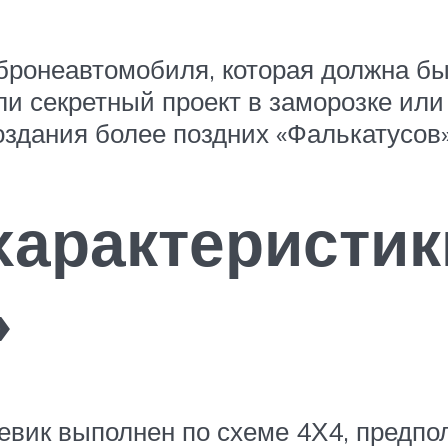
бронеавтомобиля, которая должна бы
ли секретный проект в заморозке или
здания более поздних «Фалькатусов»
характеристик
»
евик выполнен по схеме 4Х4, предпо