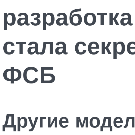
разработк
стала сек
ФСБ
Другие моде