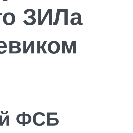
го ЗИЛа
евиком
ей ФСБ