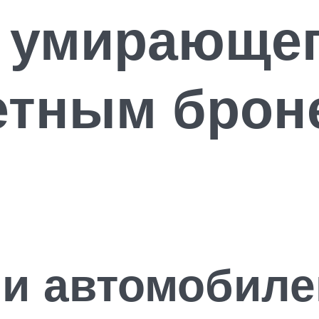
а умирающе
ретным брон
ли автомобил