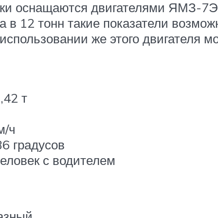
ики оснащаются двигателями ЯМЗ-7Э8
 в 12 тонн такие показатели возмож
использовании же этого двигателя мо
,42 т
м/ч
6 градусов
еловек с водителем
азный