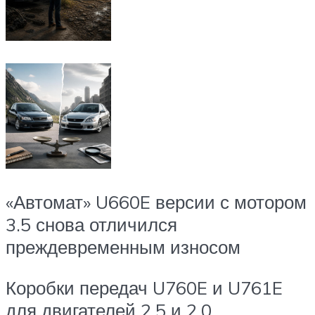
«Автомат» U660E версии с мотором
3.5 снова отличился
преждевременным износом
Коробки передач U760E и U761E
для двигателей 2.5 и 2.0