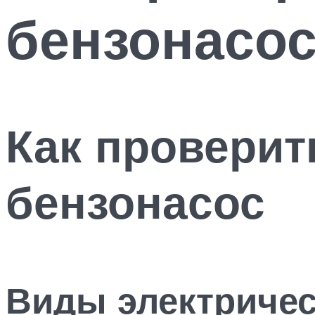
бензонасо
Как проверит
бензонасос
Виды электричес