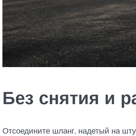
Без снятия и р
Отсоедините шланг, надетый на шту