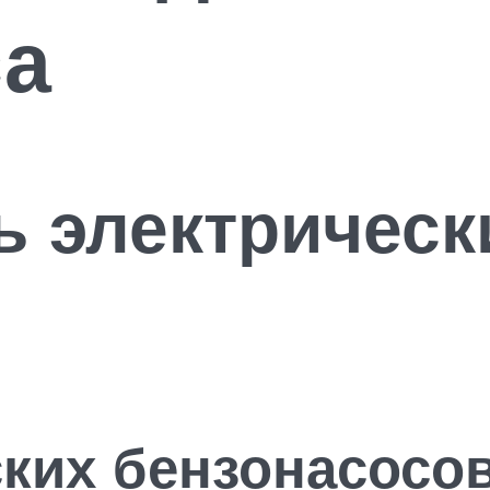
са
ь электрическ
ких бензонасосо