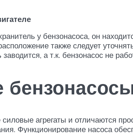
вигателе
хранитель у бензонасоса, он находи
расположение также следует уточнят
заводится, а т.к. бензонасос не рабо
е бензонасос
силовые агрегаты и отличаются прос
тания. Функционирование насоса обе