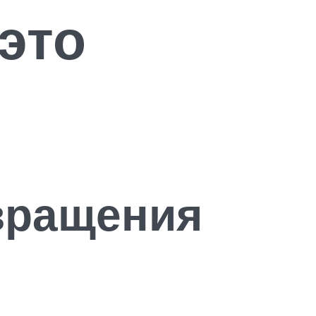
 это
вращения