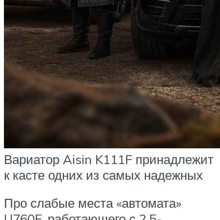
Вариатор Aisin K111F принадлежит
к касте одних из самых надежных
Про слабые места «автомата»
U760F, работающего с 2.5-