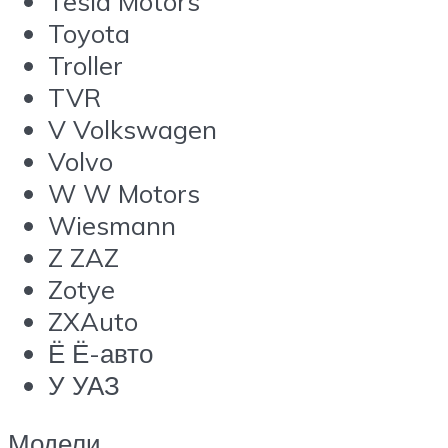
Tesla Motors
Toyota
Troller
TVR
V Volkswagen
Volvo
W W Motors
Wiesmann
Z ZAZ
Zotye
ZXAuto
Ё Ё-авто
У УАЗ
Модели