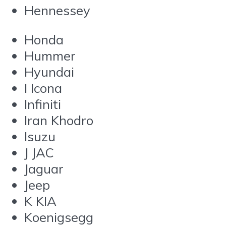
Hennessey
Honda
Hummer
Hyundai
I Icona
Infiniti
Iran Khodro
Isuzu
J JAC
Jaguar
Jeep
K KIA
Koenigsegg