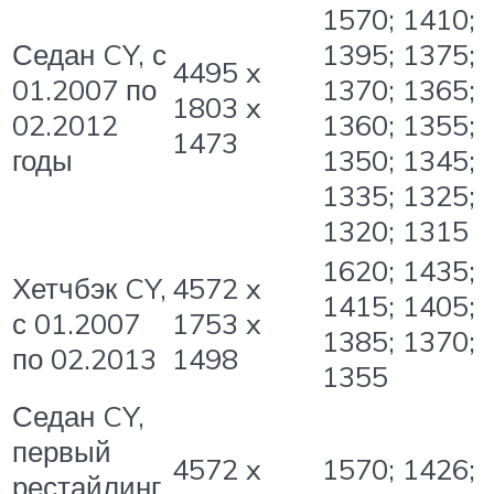
1570; 1410;
Седан CY, с
1395; 1375;
4495 x
01.2007 по
1370; 1365;
1803 x
02.2012
1360; 1355;
1473
годы
1350; 1345;
1335; 1325;
1320; 1315
1620; 1435;
Хетчбэк CY,
4572 x
1415; 1405;
с 01.2007
1753 x
1385; 1370;
по 02.2013
1498
1355
Седан CY,
первый
4572 x
1570; 1426;
рестайлинг,