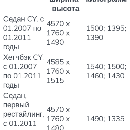
высота
Седан CY, с
4570 x
01.2007 по
1500; 1395;
1760 x
01.2011
1390
1490
годы
Хетчбэк CY,
4585 x
с 01.2007
1540; 1500;
1760 x
по 01.2011
1460; 1430
1515
годы
Седан,
первый
4570 x
рестайлинг,
1760 x
1490; 1335
с 01.2011
1480