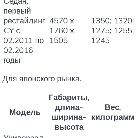
Седан,
первый
рестайлинг
4570 x
1350; 1320;
CY с
1760 x
1275; 1255;
02.2011 по
1505
1245
02.2016
годы
Для японского рынка.
Габариты,
длина-
Вес,
Модель
ширина-
килограмм
высота
Универсал,