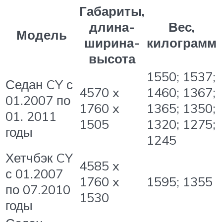
Габариты,
длина-
Вес,
Модель
ширина-
килограмм
высота
1550; 1537;
Седан CY с
4570 x
1460; 1367;
01.2007 по
1760 x
1365; 1350;
01. 2011
1505
1320; 1275;
годы
1245
Хетчбэк CY
4585 x
с 01.2007
1760 x
1595; 1355
по 07.2010
1530
годы