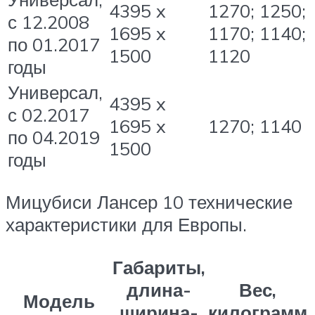
4395 x
1270; 1250;
с 12.2008
1695 x
1170; 1140;
по 01.2017
1500
1120
годы
Универсал,
4395 x
с 02.2017
1695 x
1270; 1140
по 04.2019
1500
годы
Мицубиси Лансер 10 технические
характеристики для Европы.
Габариты,
длина-
Вес,
Модель
ширина-
килограмм