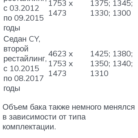
1753 x
1375; 1345;
с 03.2012
1473
1330; 1300
по 09.2015
годы
Седан CY,
второй
4623 x
1425; 1380;
рестайлинг,
1753 x
1350; 1340;
с 10.2015
1473
1310
по 08.2017
годы
Объем бака также немного менялся
в зависимости от типа
комплектации.