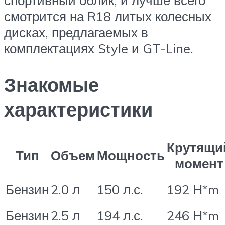
спортивный облик, и лучше всего
смотрится на R18 литых колесных
дисках, предлагаемых в
комплектациях Style и GT-Line.
Знакомые
характеристики
Крутящи
Тип
Объем
Мощность
момент
Бензин
2.0 л
150 л.с.
192 H*m
Бензин
2.5 л
194 л.с.
246 H*m