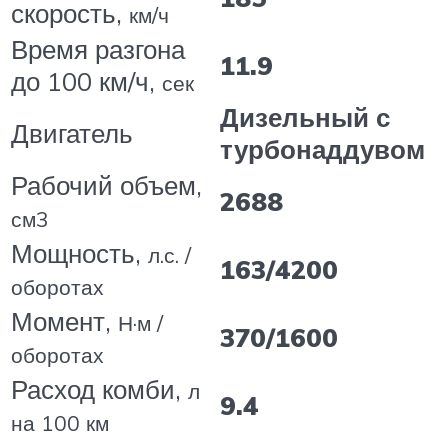
скорость,
км/ч
Время разгона
11.9
до 100 км/ч,
сек
Дизельный с
Двигатель
турбонаддувом
Рабочий объем,
2688
см3
Мощность,
л.с. /
163/4200
оборотах
Момент,
Н·м /
370/1600
оборотах
Расход комби,
л
9.4
на 100 км