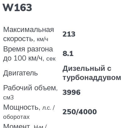
W163
Максимальная
213
скорость,
км/ч
Время разгона
8.1
до 100 км/ч,
сек
Дизельный с
Двигатель
турбонаддувом
Рабочий объем,
3996
см3
Мощность,
л.с. /
250/4000
оборотах
Момент,
Н·м /