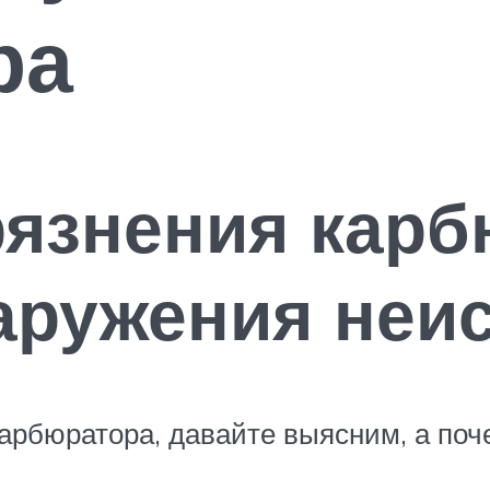
ра
язнения карб
аружения неи
карбюратора, давайте выясним, а поч