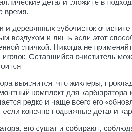
еталлические детали сложите в подх
е время.
и и деревянных зубочисток очистите 
м воздухом и лишь если этот способ
енной спичкой. Никогда не применяй
 иголок. Оставшийся очиститель мож
тоится.
тора выяснится, что жиклеры, прокл
ремонтный комплект для карбюратора
мается редко и чаще всего его «обно
, если конечно подвижные детали ка
атора, его сушат и собирают, соблюд