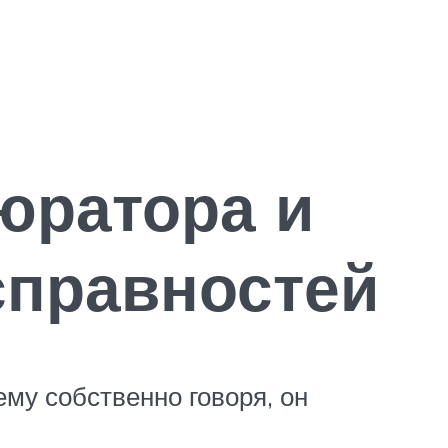
юратора и
справностей
ему собственно говоря, он