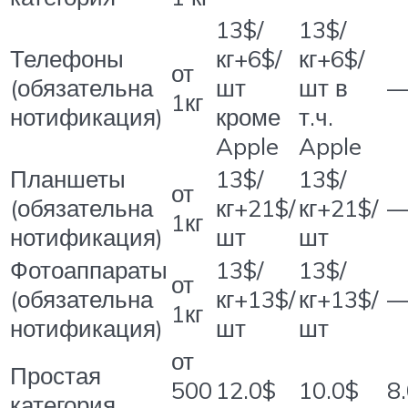
13$/
13$/
Телефоны
кг+6$/
кг+6$/
от
(обязательна
шт
шт в
1кг
нотификация)
кроме
т.ч.
Apple
Apple
Планшеты
13$/
13$/
от
(обязательна
кг+21$/
кг+21$/
1кг
нотификация)
шт
шт
Фотоаппараты
13$/
13$/
от
(обязательна
кг+13$/
кг+13$/
1кг
нотификация)
шт
шт
от
Простая
500
12.0$
10.0$
8
категория