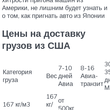
Америки, не лишним будет узнать и
о том, как пригнать авто из Японии
Цены на доставку
грузов из США
3
7-10
8-16
Категория
3
Вес
дней
Авиа-
груза
д
Авиа
транзит
М
167
от
167 кг/м3
кг/
500кг