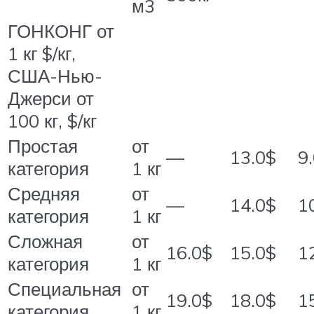
м3
ГОНКОНГ от
1 кг $/кг,
США-Нью-
Джерси от
100 кг, $/кг
Простая
от
—
13.0$
9
категория
1 кг
Средняя
от
—
14.0$
1
категория
1 кг
Сложная
от
16.0$
15.0$
1
категория
1 кг
Специальная
от
19.0$
18.0$
1
категория
1 кг