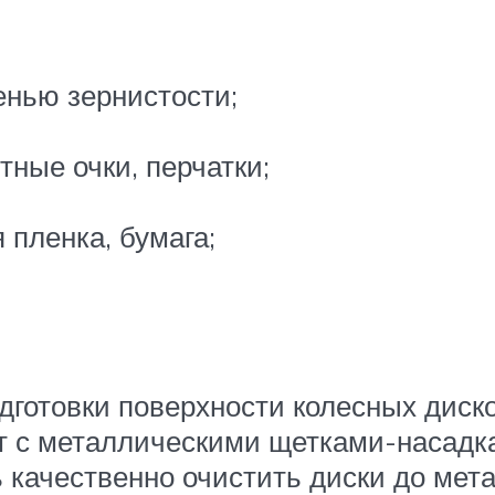
енью зернистости;
ные очки, перчатки;
 пленка, бумага;
дготовки поверхности колесных диск
нт с металлическими щетками-насадк
качественно очистить диски до мета