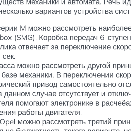
ществ механики и автомата. Речь ид
несколько вариантов устройства сис
ерии M можно рассмотреть наиболее
box (SMG). Коробка передач 6-ступен
лика отвечает за переключение скор
 сек.
сса можно рассмотреть другой принц
базе механики. В переключении скор
трический привод самостоятельно от
в данном случае отсутствует и отклю
еля помогают электронике в расчеёа
ения работы двигателя.
Opel можно рассмотреть третий прин
 на бюджетность такого варианта, н