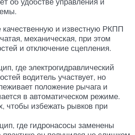
ёт об удобстве управления и
темы.
 качественную и известную РКПП
чатая, механическая, при этом
остей и отключение сцепления.
ип, где электрогидравлический
остей водитель участвует, но
слеживает положение рычага и
чается в автоматическом режиме.
х, чтобы избежать рывков при
цип, где гидронасосы заменены
а практике он получился не слишком