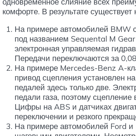
одновременное слияние всех преиму
комфорте. В результате существует 
На примере автомобилей BMW с
под названием Sequental M Gear
электронная управляемая гидрав
Передачи переключаются за 0,08
На примере Mercedes-Benz A-кла
привод сцепления установлен на 
педалей здесь только две. Элек
педали газа, поэтому сцепление 
Цифры на ABS и датчиках двигат
переключении и резкого прекращ
На примере автомобилей Ford и 
шаговыми двигателями. Несмотря