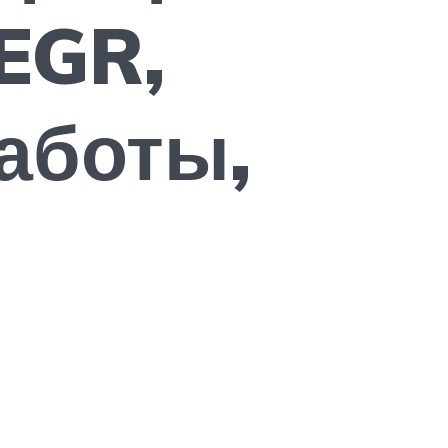
EGR,
аботы,