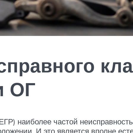
справного кл
и ОГ
(ЕГР) наиболее частой неисправност
оложении. И это является вполне ес