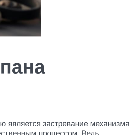
апана
ью является застревание механизма
тественным процессом. Ведь