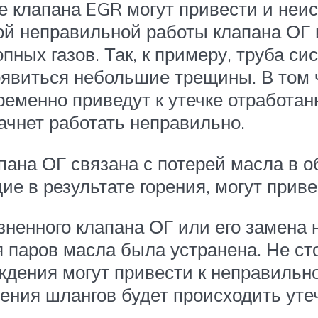
те клапана EGR могут привести и не
ой неправильной работы клапана ОГ 
ных газов. Так, к примеру, труба с
появиться небольшие трещины. В том 
еменно приведут к утечке отработанн
ачнет работать неправильно.
ана ОГ связана с потерей масла в об
е в результате горения, могут приве
язненного клапана ОГ или его замена
я паров масла была устранена. Не ст
еждения могут привести к неправильн
дения шлангов будет происходить уте