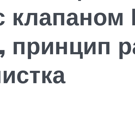
с клапаном 
, принцип р
чистка