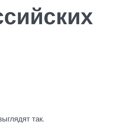
ссийских
ыглядят так.