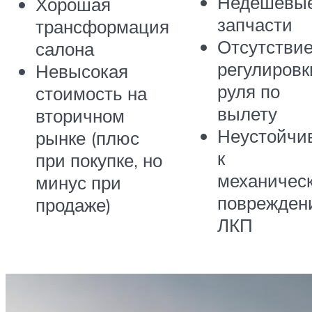
Недешевы
Хорошая
запчасти
трансформация
Отсутстви
салона
регулировк
Невысокая
руля по
стоимость на
вылету
вторичном
Неустойчи
рынке (плюс
к
при покупке, но
механичес
минус при
поврежден
продаже)
ЛКП