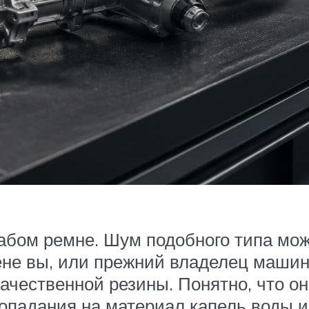
слабом ремне. Шум подобного типа мо
ене вы, или прежний владелец маши
ачественной резины. Понятно, что он
 попадания на материал капель воды 