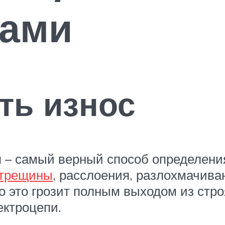
ками
ть износ
я – самый верный способ определени
 трещины
, расслоения, разлохмачиван
о это грозит полным выходом из строя
ектроцепи.