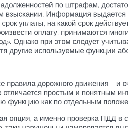
задолженностей по штрафам, достато
м взыскании. Информация выдается 
 срок уплаты, на какой срок действу
оизвести оплату, принимаются многи
д». Однако при этом следует учитыва
отя другие используемые функции аб
е правила дорожного движения – и о
 отличается простым и понятным ин
ою функцию как по отдельным положе
я опция, а именно проверка ПДД в с
се-таки нарушены и намеревается вы