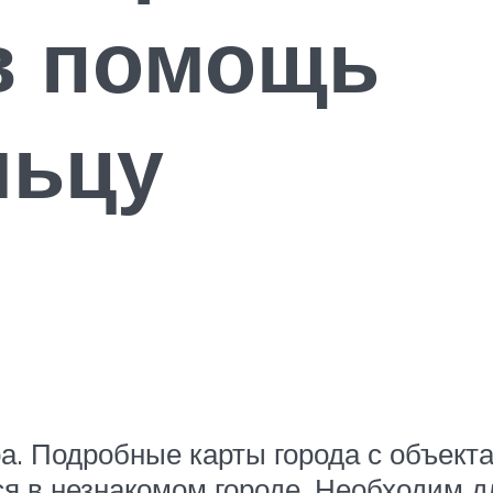
в помощь
льцу
а. Подробные карты города с объект
 в незнакомом городе. Необходим дл