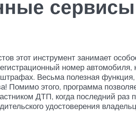
нные сервисы
ов этот инструмент занимает особое
 регистрационный номер автомобиля, 
трафах. Весьма полезная функция, к
ва! Помимо этого, программа позволя
частником ДТП, когда последний раз п
одительского удостоверения владельц