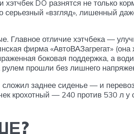
 хэтчбек DO разнятся не только корм
о серьезный «взгляд», лишенный даже
ые. Главное отличие хэтчбека — улу
нская фирма «АвтоВАЗагрегат» (она 
ыраженная боковая поддержка, а вод
а рулем прошли без лишнего напряжен
: сложил заднее сиденье — и перевоз
ек крохотный — 240 против 530 л у 
ШЕ?