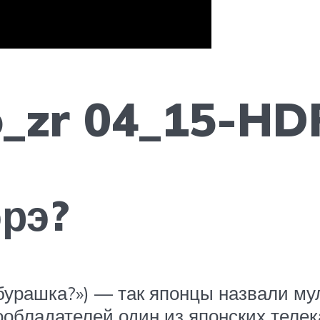
o_zr 04_15-HD
эрэ?
Чебурашка?») — так японцы назвали м
ообладателей один из японских телек