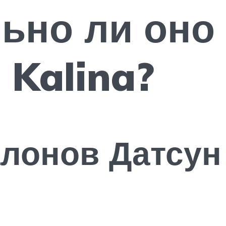
ьно ли оно
 Kalina?
лонов Датсун