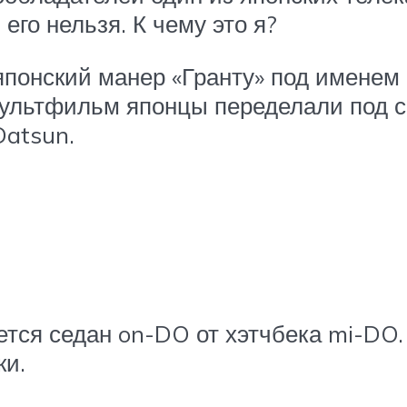
его нельзя. К чему это я?
понский манер «Гранту» под именем 
ультфильм японцы переделали под с
Datsun.
Й
ется седан on-DO от хэтчбека mi-DO
ки.