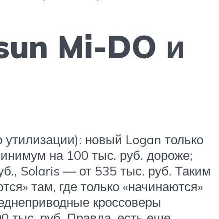
sun Mi-DO и
о утилизации): новый Logan только
минимум на 100 тыс. руб. дороже;
., Solaris — от 535 тыс. руб. Таким
тся» там, где только «начинаются»
реднеприводные кроссоверы
0 тыс. руб. Правда, есть еще