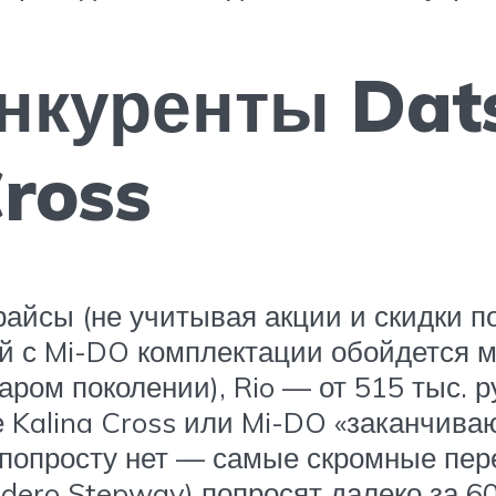
нкуренты Dat
Cross
прайсы (не учитывая акции и скидки п
ной с Mi-DO комплектации обойдется 
ром поколении), Rio — от 515 тыс. руб
Kalina Cross или Mi-DO «заканчиваю
е попросту нет — самые скромные пе
ndero Stepway) попросят далеко за 60