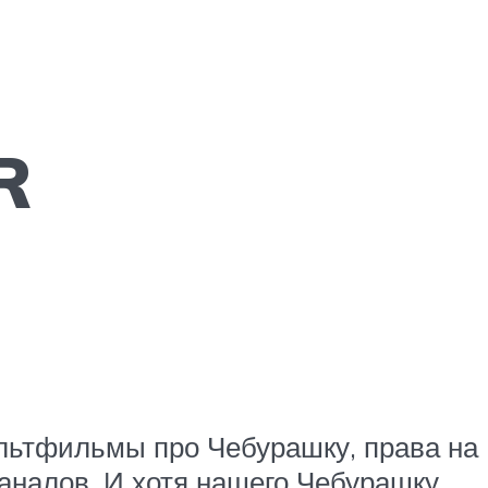
R
ультфильмы про Чебурашку, права на
аналов. И хотя нашего Чебурашку