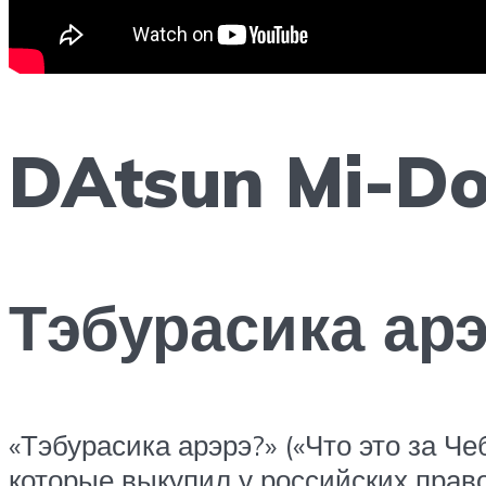
DAtsun Mi-D
Тэбурасика ар
«Тэбурасика арэрэ?» («Что это за 
которые выкупил у российских прав