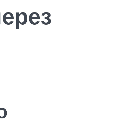
через
о