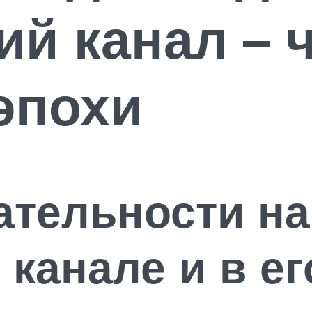
ий канал – 
эпохи
ательности на
 канале и в ег