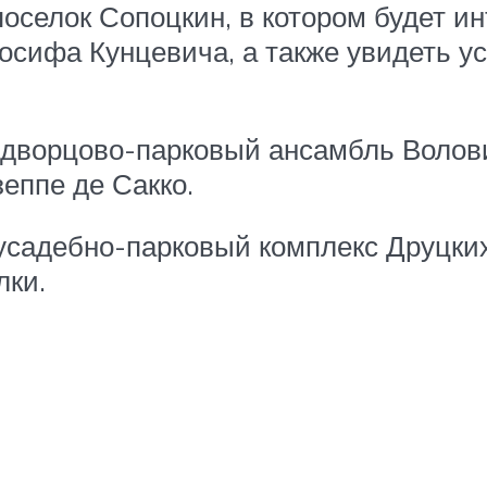
 поселок Сопоцкин, в котором будет и
сифа Кунцевича, а также увидеть ус
.
в дворцово-парковый ансамбль Волов
еппе де Сакко.
усадебно-парковый комплекс Друцких
лки.