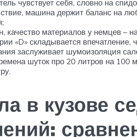
тель чувствует себя, словно на спидо
ствие, машина держит баланс на люб
;
он, качество материалов у немцев – 
рии «D» складывается впечатление, ч
ания заслуживает шумоизоляция сал
ремена шуток про 20 литров на 100
ру.
ла в кузове с
лений: сравне