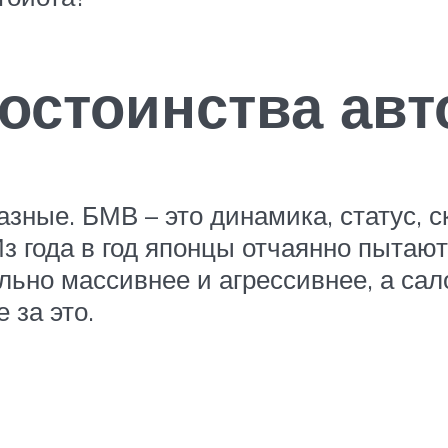
достоинства ав
зные. БМВ – это динамика, статус, с
Из года в год японцы отчаянно пытаю
ьно массивнее и агрессивнее, а сало
 за это.