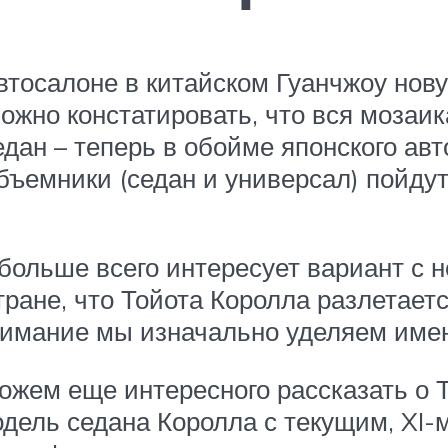
 автосалоне в китайском Гуанчжоу но
можно констатировать, что вся мозаик
седан – теперь в обойме японского ав
объемники (седан и универсал) пойдут
больше всего интересует вариант с 
тране, что Тойота Королла разлетает
внимание мы изначально уделяем име
ожем еще интересного рассказать о 
дель седана Королла с текущим, XI-