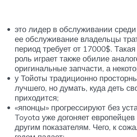
это лидер в обслуживании среди 
ее обслуживание владельцы трат
период требует от 17000$. Така
роль играет также обилие анало
оригинальные запчасти, а неко
у Тойоты традиционно просторны
лучшего, но думать, куда деть с
приходится;
«японцы» прогрессируют без ус
Toyota уже догоняет европейцев
другим показателям. Чего, к со
годом падает;