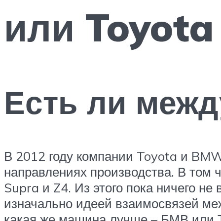
или Toyota 
Есть ли межд
В 2012 году компании Toyota и BMW
направлениях производства. В том 
Supra и Z4. Из этого пока ничего н
изначально идеей взаимосвязей меж
какая же машина лучше – БМВ или 