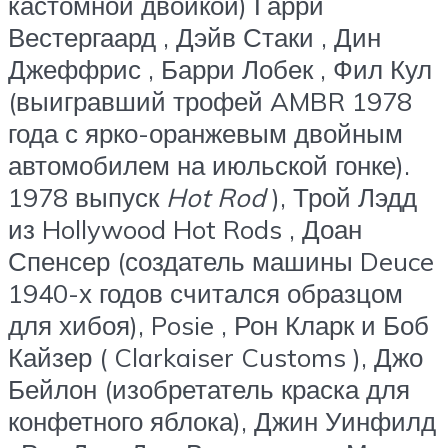
кастомной двойкой) Гарри
Вестергаард , Дэйв Стаки , Дин
Джеффрис , Барри Лобек , Фил Кул
(выигравший трофей AMBR 1978
года с ярко-оранжевым двойным
автомобилем на июльской гонке).
1978 выпуск
Hot Rod
), Трой Лэдд
из Hollywood Hot Rods , Доан
Спенсер (создатель машины Deuce
1940-х годов считался образцом
для хибоя), Posie , Рон Кларк и Боб
Кайзер ( Clarkaiser Customs ), Джо
Бейлон (изобретатель краска для
конфетного яблока), Джин Уинфилд