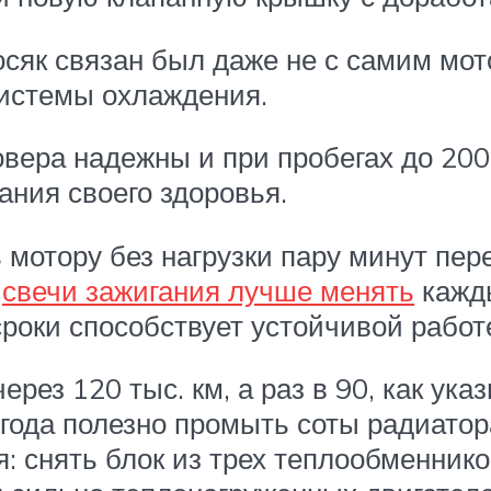
косяк связан был даже не с самим мот
системы охлаждения.
овера надежны и при пробегах до 200
ния своего здоровья.
 мотору без нагрузки пару минут пер
,
свечи зажигания лучше менять
кажды
сроки способствует устойчивой работ
рез 120 тыс. км, а раз в 90, как ука
года полезно промыть соты радиатора
 снять блок из трех теплообменнико