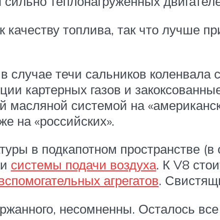
я сильно теплонагруженных двигател
к качеству топлива, так что лучше 
 случае течи сальников коленвала с
ции картерных газов и закоксованны
ой масляной системой на «американск
же на «российских».
уры в подкапотном пространстве (в 
ки
системы подачи воздуха
. К V8 сто
вспомогательных агрегатов
. Свистящ
ржанного, несомненны. Осталось все