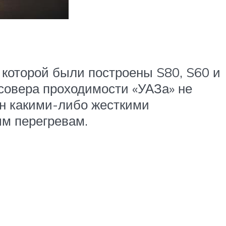
 которой были построены S80, S60 и
ссовера проходимости «УАЗа» не
ен какими-либо жесткими
ым перегревам.