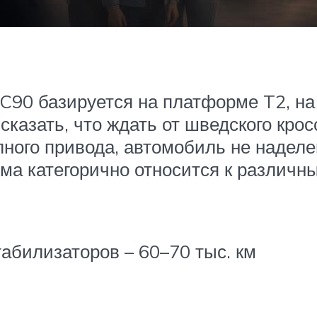
XC90 базируется на платформе T2, на
сказать, что ждать от шведского кро
олного привода, автомобиль не надел
ьма категорично относится к различн
табилизаторов – 60–70 тыс. км