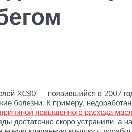
бегом
елей XC90 — появившийся в 2007 го
кие болезни. К примеру, недоработа
причиной повышенного расхода мас
ды достаточно скоро устранили, а н
ли новую клапанную крышку с дорабо