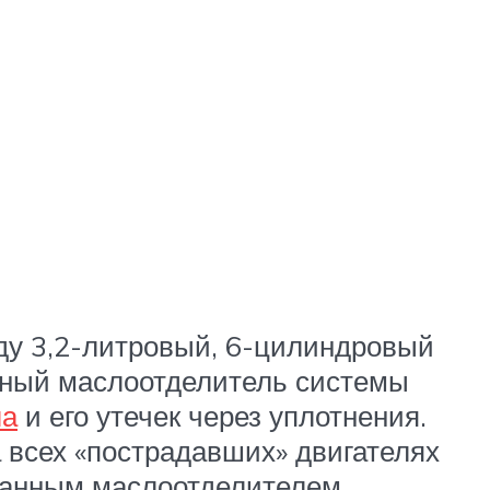
ду 3,2-литровый, 6-цилиндровый
нный маслоотделитель системы
ла
и его утечек через уплотнения.
а всех «пострадавших» двигателях
танным маслоотделителем.