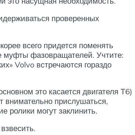
ей это насущная необходимость.
придерживаться проверенных
корее всего придется поменять
е муфты фазовращателей. Учтите:
их» Volvo встречаются гораздо
основном это касается двигателя Т6)
ит внимательно прислушаться,
ие ролики могут заклинить.
 взвесить.