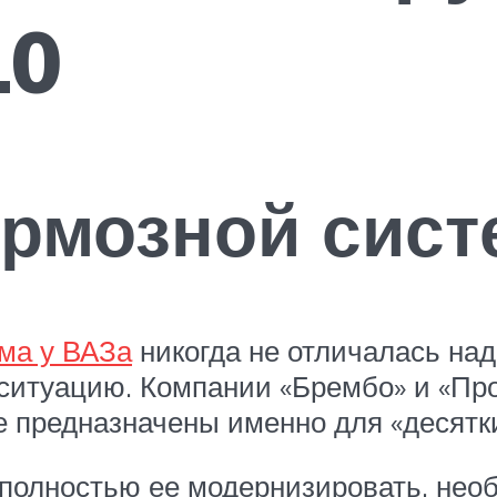
10
ормозной сис
ма у ВАЗа
никогда не отличалась над
ситуацию. Компании «Брембо» и «Пр
е предназначены именно для «десятки
полностью ее модернизировать, нео