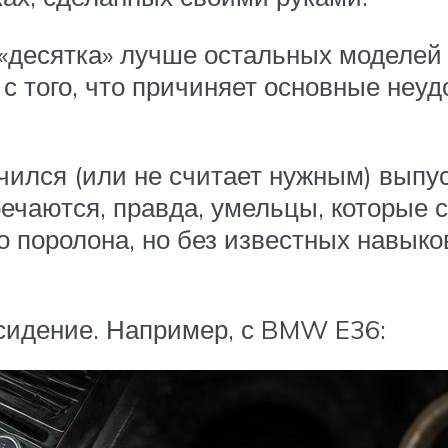
, «десятка» лучше остальных моделе
с того, что причиняет основные неуд
учился (или не считает нужным) вып
речаются, правда, умельцы, которые 
го поролона, но без известных навык
сидение. Например, с BMW E36: