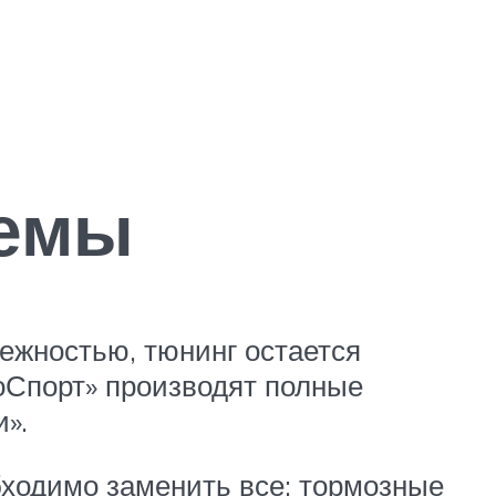
темы
ежностью, тюнинг остается
оСпорт» производят полные
».
бходимо заменить все: тормозные