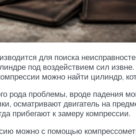
изводится для поиска неисправностей
линдре под воздействием сил извне.
компрессии можно найти цилиндр, кот
о рода проблемы, вроде падения мощ
ки, осматривают двигатель на предме
огда прибегают к замеру компрессии.
сию можно с помощью компрессометр