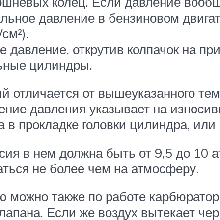
шневых колец. Если давление вообще 
ьное давление в бензиновом двигате
см²).
е давление, открутив колпачок на пр
льные цилиндры.
рый отличается от вышеуказанного те
ение давления указывает на износив
 в прокладке головки цилиндра, или 
ия в нем должна быть от 9,5 до 10 а
аться не более чем на атмосферу.
 можно также по работе карбюратора
лапана. Если же воздух вытекает чер