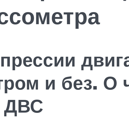
ссометра
прессии двиг
ром и без. О 
в ДВС