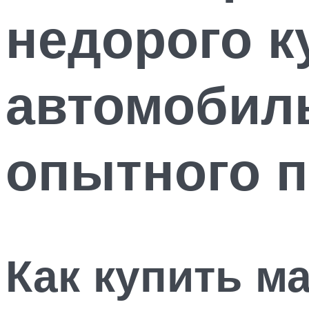
недорого к
автомобиль
опытного 
Как купить м