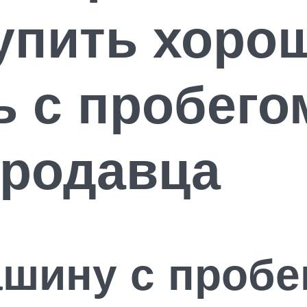
упить хоро
 с пробего
продавца
ашину с пробе