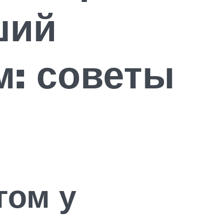
ший
м: советы
гом у