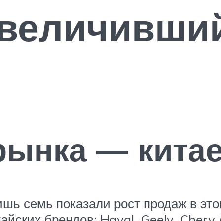
увеличивши
рынка — кита
шь семь показали рост продаж в это
йских брендов: Haval, Geely, Chery