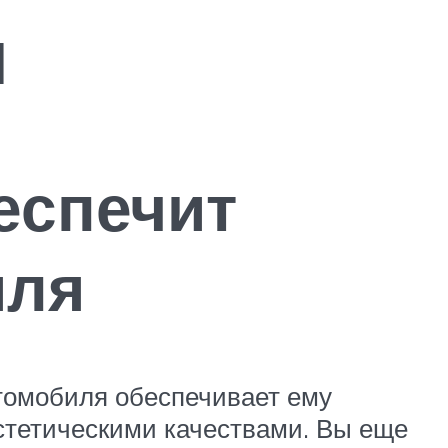
я
еспечит
иля
томобиля обеспечивает ему
эстетическими качествами. Вы еще