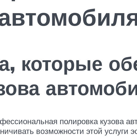
 автомобил
, которые об
зова автомоб
офессиональная полировка кузова ав
аничивать возможности этой услуги 