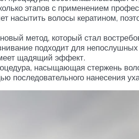
колько этапов с применением профес
ет насытить волосы кератином, поэт
новый метод, который стал востребов
нивание подходит для непослушных 
имеет щадящий эффект.
роцедура, насыщающая стержень вол
ью последовательного нанесения ух