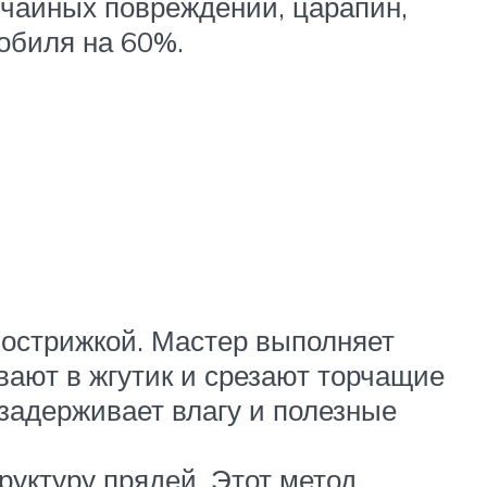
учайных повреждений, царапин,
обиля на 60%.
острижкой. Мастер выполняет
вают в жгутик и срезают торчащие
задерживает влагу и полезные
уктуру прядей. Этот метод