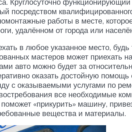
уса. Круглосуточно функционирующий
ый посредством квалифицированног
монтажные работы в месте, которое 
оги, удалённом от города или населён
ть в любое указанное место, будь 
ованных мастеров может приехать на
ками авто можно будет за относитель
ративно оказать достойную помощь 
яду с оказываемыми услугами по рем
а востребования все необходимые ко
поможет «прикурить» машину, привез
ребованные вещества и материалы.