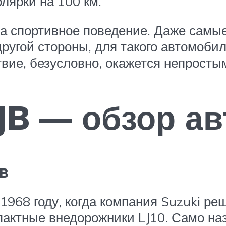
лярки на 100 км.
а спортивное поведение. Даже самы
 другой стороны, для такого автомоб
вие, безусловно, окажется непросты
 JB — обзор а
JB
1968 году, когда компания Suzuki ре
пактные внедорожники LJ10. Само наз