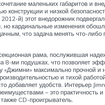
 сочетание маленьких габаритов и вн
ью конструкции и низкой безопасно
 и 2012-й) этот внедорожник подверга
 но кардинальные изменения обошли
удачным, что задача менять что-либо
3-секционная рама, послужившая над
на 8-ми подушках, что позволяет эфф
 «Джимни» максимально прочной и на
оизводительностью и тихой работой.
что добавляет удобств. Интерьер Jim
еимуществами – это практичность и 
ь также CD-проигрыватель.