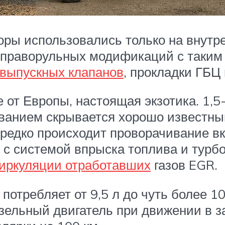
ры использовались только на внутр
 праворульных модификаций с таким 
 выпускных клапанов
, прокладки ГБЦ
е от Европы, настоящая экзотика. 1,
ванием скрывается хорошо известный
нередко происходит проворачивание в
с системой впрыска топлива и турбо
иркуляции отработавших
газов EGR.
потребляет от 9,5 л до чуть более 10
изельный двигатель при движении в з