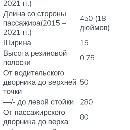
2021 гг.)
Длина со стороны
450 (18
пассажира(2015 –
дюймов)
2021 гг.)
Ширина
15
Высота резиновой
0,75
полоски
От водительского
дворника до верхней
50
точки
—/- до левой стойки
280
От пассажирского
80
дворника до верха