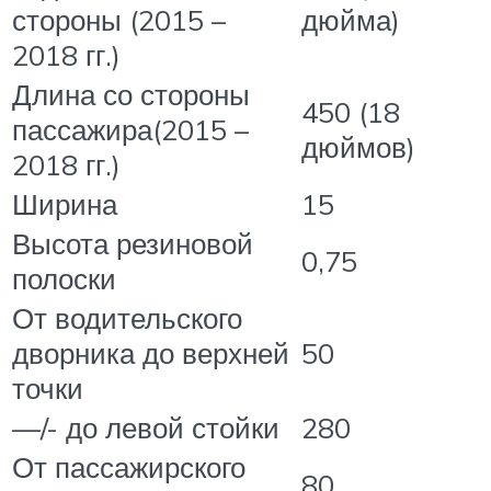
стороны (2015 –
дюйма)
2018 гг.)
Длина со стороны
450 (18
пассажира(2015 –
дюймов)
2018 гг.)
Ширина
15
Высота резиновой
0,75
полоски
От водительского
дворника до верхней
50
точки
—/- до левой стойки
280
От пассажирского
80