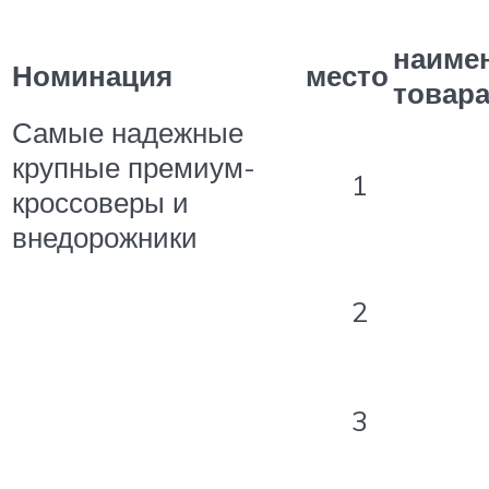
наиме
Номинация
место
товар
Самые надежные
крупные премиум-
1
кроссоверы и
внедорожники
2
3