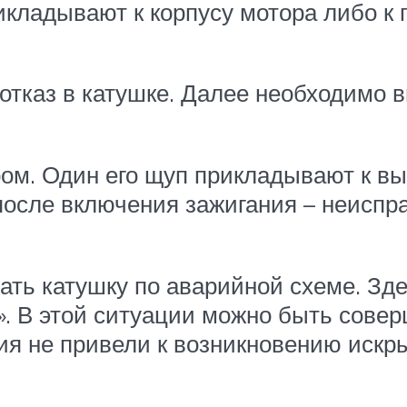
икладывают к корпусу мотора либо к
отказ в катушке. Далее необходимо в
м. Один его щуп прикладывают к выво
после включения зажигания – неиспр
тать катушку по аварийной схеме. З
Б». В этой ситуации можно быть сов
вия не привели к возникновению искр