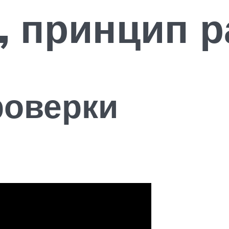
, принцип 
роверки