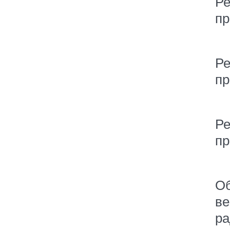
Р
пр
Р
пр
Р
пр
Об
ве
ра