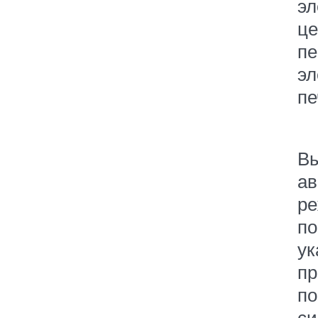
эл
це
пе
эл
пе
В
ав
р
по
ук
пр
по
си