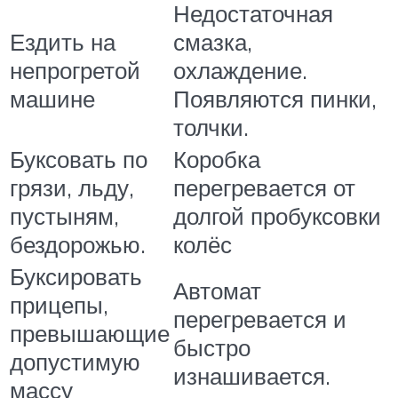
Недостаточная
Ездить на
смазка,
непрогретой
охлаждение.
машине
Появляются пинки,
толчки.
Буксовать по
Коробка
грязи, льду,
перегревается от
пустыням,
долгой пробуксовки
бездорожью.
колёс
Буксировать
Автомат
прицепы,
перегревается и
превышающие
быстро
допустимую
изнашивается.
массу