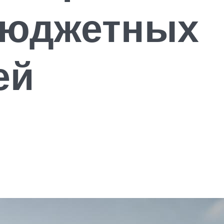
бюджетных
ей