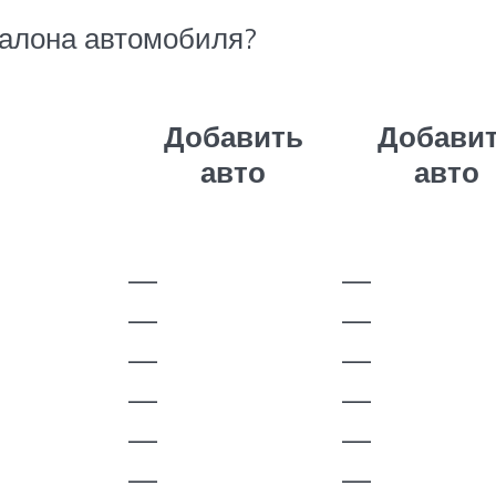
салона автомобиля?
Добавить
Добави
авто
авто
—
—
—
—
—
—
—
—
—
—
—
—