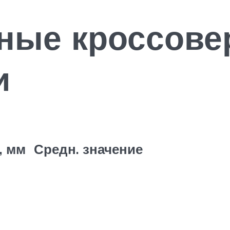
ные кроссове
и
 , мм
Средн. значение