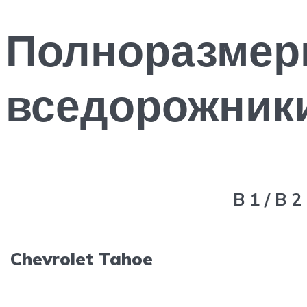
Полноразмер
вседорожник
B 1 / B 2
Chevrolet Tahoe