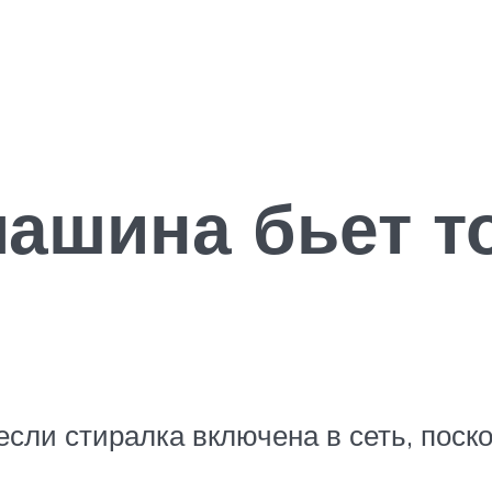
ашина бьет т
если стиралка включена в сеть, поск