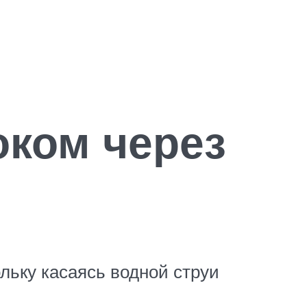
оком через
ольку касаясь водной струи