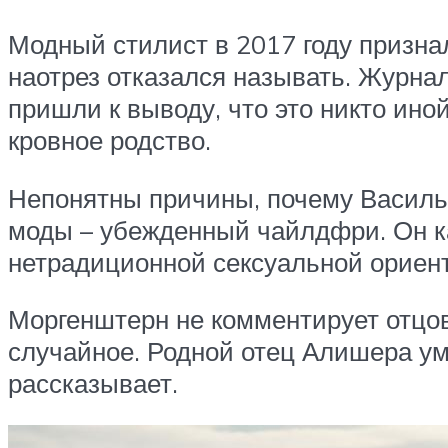
Модный стилист в 2017 году признал
наотрез отказался называть. Журна
пришли к выводу, что это никто ино
кровное родство.
Непонятны причины, почему Василье
моды – убежденный чайлдфри. Он ка
нетрадиционной сексуальной ориен
Моргенштерн не комментирует отцов
случайное. Родной отец Алишера уме
рассказывает.