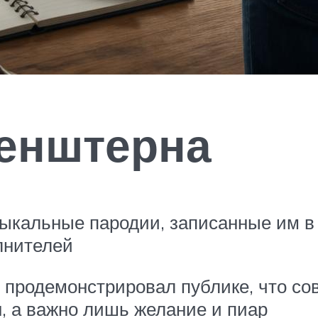
енштерна
кальные пародии, записанные им в 
лнителей
н продемонстрировал публике, что со
н, а важно лишь желание и пиар