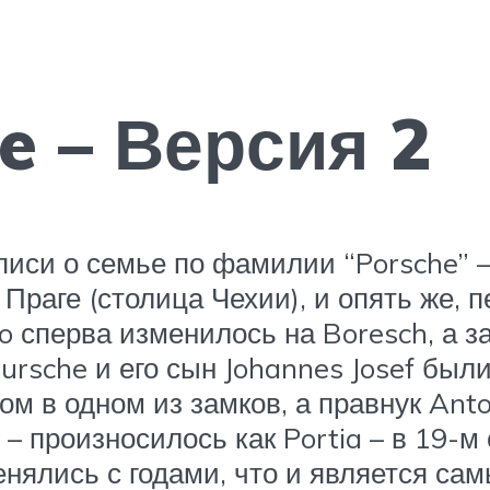
e – Версия 2
писи о семье по фамилии “Porsche” –
Праге (столица Чехии), и опять же, 
o сперва изменилось на Boresch, а за
Pursche и его сын Johannes Josef был
м в одном из замков, а правнук Anto
– произносилось как Portia – в 19-м 
енялись с годами, что и является с