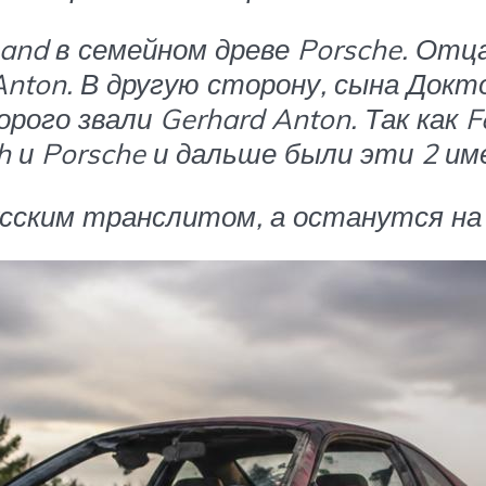
nand в семейном древе Porsche. Отц
Anton. В другую сторону, сына Докт
торого звали Gerhard Anton. Так как
h и Porsche и дальше были эти 2 им
усским транслитом, а останутся на 