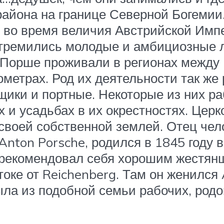
айона на границе Северной Богемии
 во время величия Австрийской Импе
 стремились молодые и амбициозные 
Порше проживали в регионах между R
метрах. Род их деятельности так же 
нщики и портные. Некоторые из них р
 и усадьбах в их окрестностях. Цер
л своей собственной землей. Отец че
ton Porsche, родился в 1845 году в 
арекомендовал себя хорошим жестянщ
оке от Reichenberg. Там он женился A
ыла из подобной семьи рабочих, родом