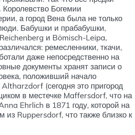
. Королевство Богемии
рии, а город Вена была не только
люди. Бабушки и прабабушки,
eichenberg и Bömisch-Leipa,
различался: ремесленники, ткачи,
аботали даже непосредственно на
ковные документы хранят записи о
ловека, положивший начало
Altharzdorf (сегодня это пригород
иком в местечке Maffersdorf, что на
nna Ehrlich в 1871 году, которой на
 из Ruppersdorf, что также близко к