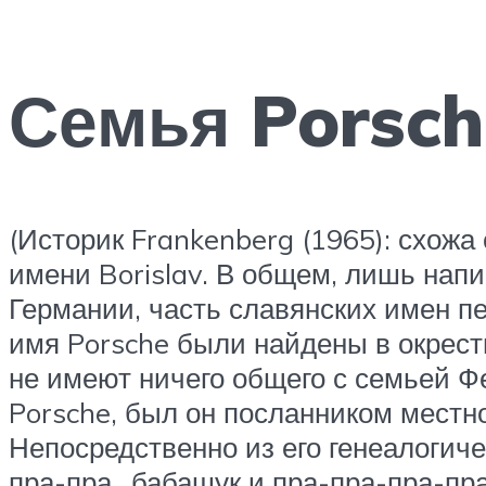
Семья Porsch
(Историк Frankenberg (1965): схожа
имени Borislav. В общем, лишь нап
Германии, часть славянских имен п
имя Porsche были найдены в окрестнос
не имеют ничего общего с семьей Ф
Porsche, был он посланником местн
Непосредственно из его генеалогич
пра-пра…бабашук и пра-пра-пра-пра