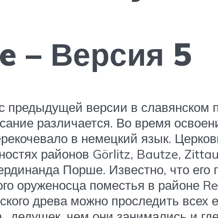
e – Версия 5
 с предыдущей версии в славянском п
исание различается. Во время освое
ерекочевало в немецкий язык. Церков
тях районов Görlitz, Bautze, Zittau,
ердинанда Порше. Известно, что его
ого оруженосца поместья в районе Re
еского древа можно проследить всех
…дедушек, чем они занимались и где 