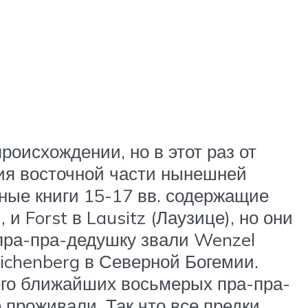
роисхождении, но в этот раз от
ния восточной части нынешней
ные книги 15-17 вв. содержащие
 и Forst в Lausitz (Лаузице), но они
 пра-пра-дедушку звали Wenzel
ichenberg в Северной Богемии.
 его ближайших восьмерых пра-пра-
проживали. Так что все предки