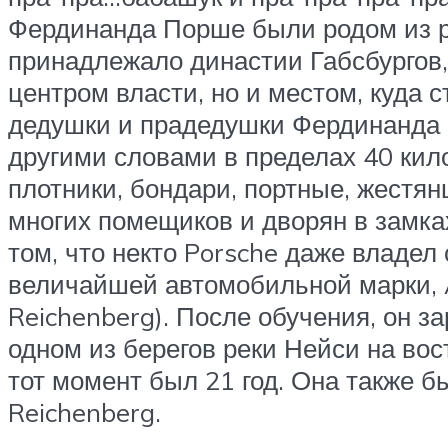
Фердинанда Порше были родом из р
принадлежало династии Габсбургов,
центром власти, но и местом, куда
дедушки и прадедушки Фердинанда 
другими словами в пределах 40 кило
плотники, бондари, портные, жестя
многих помещиков и дворян в замках
том, что некто Porsche даже владе
величайшей автомобильной марки, An
Reichenberg). После обучения, он з
одном из берегов реки Нейси на вост
тот момент был 21 год. Она также б
Reichenberg.