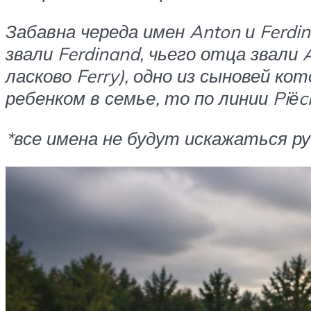
Забавна череда имен Anton и Ferdi
звали Ferdinand, чьего отца звали 
ласково Ferry), одно из сыновей ко
ребенком в семье, то по линии Piёc
*все имена не будут искажаться р