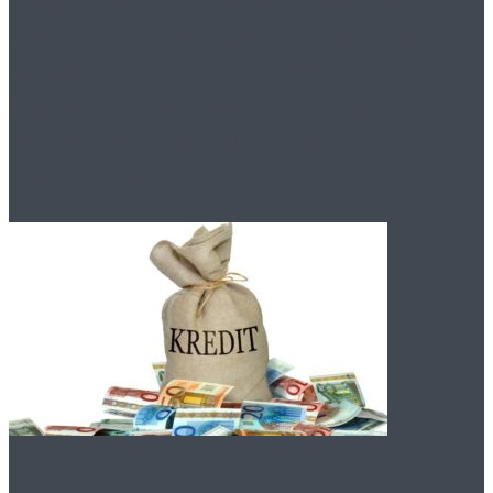
даже внутри страны, вы могли
наткнуться на термин «сборные
грузы». Но что это такое?
Представьте себе огромный
контейнер, наполненный
различными...