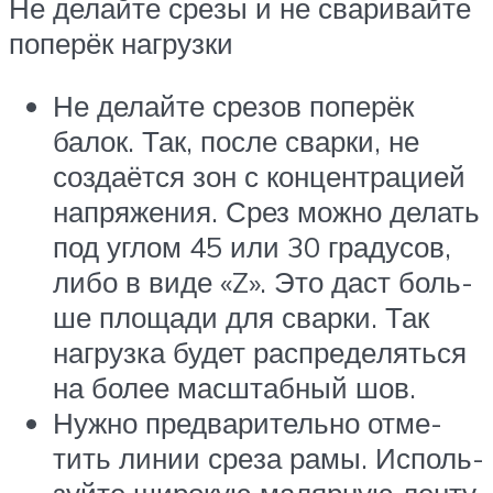
Не делай­те сре­зы и не сва­ри­вай­те
попе­рёк нагрузки
Не делай­те сре­зов попе­рёк
балок. Так, после свар­ки, не
созда­ёт­ся зон с кон­цен­тра­ци­ей
напря­же­ния. Срез мож­но делать
под углом 45 или 30 гра­ду­сов,
либо в виде «Z». Это даст боль­
ше пло­ща­ди для свар­ки. Так
нагруз­ка будет рас­пре­де­лять­ся
на более мас­штаб­ный шов.
Нуж­но пред­ва­ри­тель­но отме­
тить линии сре­за рамы. Исполь­