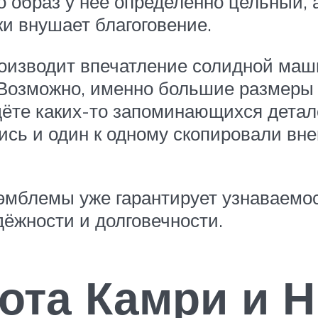
но образ у неё определенно цельный,
и внушает благоговение.
оизводит впечатление солидной маши
. Возможно, именно большие размер
дёте каких-то запоминающихся детал
ись и один к одному скопировали вн
мблемы уже гарантирует узнаваемост
ёжности и долговечности.
ота Камри и Н