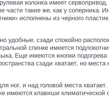
 рулевая колонка имеет сервопривод
 части такие же, как у соперника. И
ники» исполнены из черного пластик
но удобные, сзади спокойно располо
нтральной спинке имеется подлокотни
ыка. Еще имеются кнопки подогрева 
странства сзади хватает, но места н
для ног, и над головой места хватает
тоже имеются клавиши климатической 