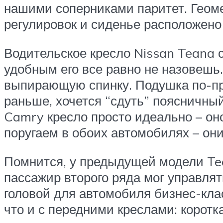
нашими соперниками паритет. Геоме
регулировок и сиденье расположено
Водительское кресло Nissan Teana 
удобным его все равно не назовешь
выпирающую спинку. Подушка по-преж
раньше, хочется “сдуть” поясничный
Camry кресло просто идеально – он
поругаем в обоих автомобилях – они
Помнится, у предыдущей модели Tea
пассажир второго ряда мог управлять
головой для автомобиля бизнес-клас
что и с передними креслами: коротк