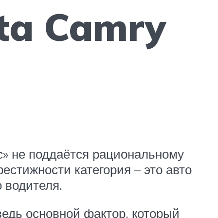
ota Camry
с» не поддаётся рациональному
рестижности категория – это авто
 водителя.
ведь основной фактор, который