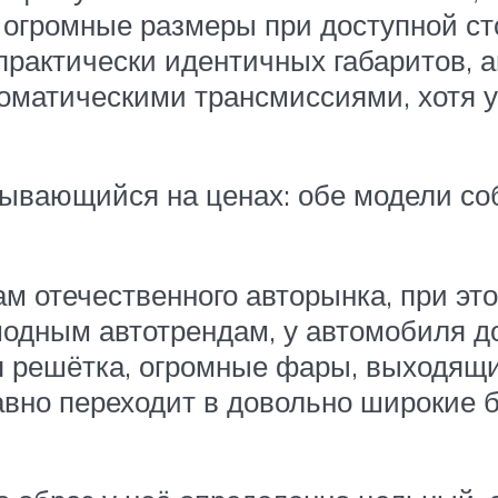
о огромные размеры при доступной с
 практически идентичных габаритов,
оматическими трансмиссиями, хотя у
зывающийся на ценах: обе модели со
ам отечественного авторынка, при э
модным автотрендам, у автомобиля д
я решётка, огромные фары, выходящи
авно переходит в довольно широкие