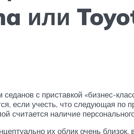
na или Toy
 седанов с приставкой «бизнес-клас
ся, если учесть, что следующая по п
мой считается наличие персонального
нцептуально их облик очень близок, 