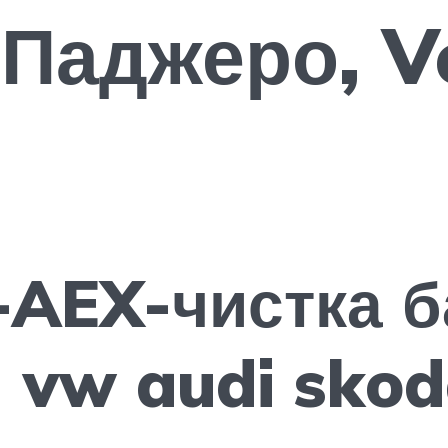
 Паджеро, V
AEX-чистка б
 vw audi skod