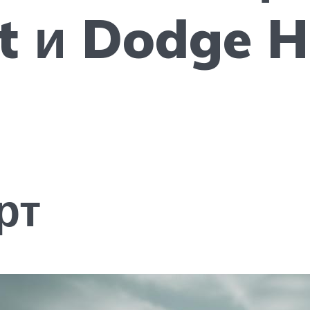
t и Dodge H
рт