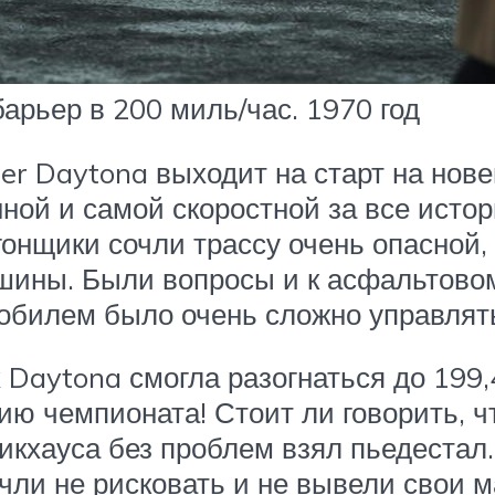
арьер в 200 миль/час. 1970 год
er Daytona выходит на старт на нов
нной и самой скоростной за все ист
онщики сочли трассу очень опасной,
шины. Были вопросы и к асфальтово
мобилем было очень сложно управлят
 Daytona смогла разогнаться до 199,4
ю чемпионата! Стоит ли говорить, ч
кхауса без проблем взял пьедестал.
очли не рисковать и не вывели свои 