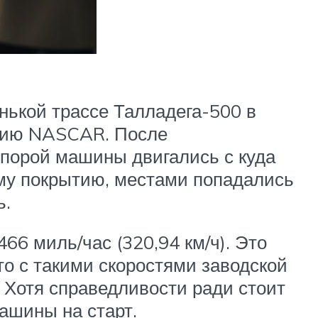
енькой трассе Талладега-500 в
орию NASCAR. После
 порой машины двигались с куда
му покрытию, местами попадались
ь.
66 миль/час (320,94 км/ч). Это
то с такими скоростями заводской
 Хотя справедливости ради стоит
машины на старт.