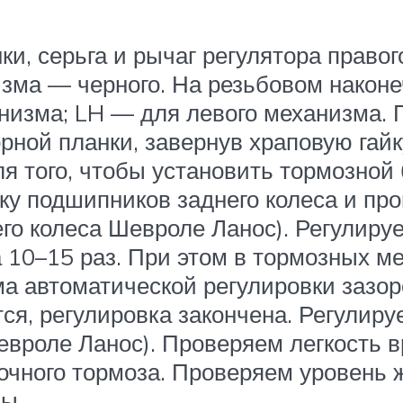
ки, серьга и рычаг регулятора право
низма — черного. На резьбовом након
низма; LH — для левого механизма. 
ной планки, завернув храповую гайк
ля того, чтобы установить тормозной
йку подшипников заднего колеса и п
его колеса Шевроле Ланос). Регулиру
 10–15 раз. При этом в тормозных ме
а автоматической регулировки зазо
ся, регулировка закончена. Регулиру
вроле Ланос). Проверяем легкость 
чного тормоза. Проверяем уровень ж
ы.