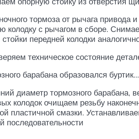
аем опорную стойку из отверстия щи
ночного тормоза от рычага привода и
ю колодку с рычагом в сборе. Сним
 стойки передней колодки аналогичн
еряем техническое состояние детал
зного барабана образовался буртик
ий диаметр тормозного барабана, ве
вых колодок очищаем резьбу наконеч
лой пластичной смазки. Устанавлива
ой последовательности