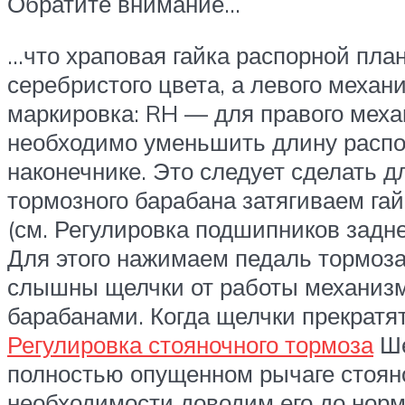
Обратите внимание…
…что храповая гайка распорной план
серебристого цвета, а левого меха
маркировка: RH — для правого меха
необходимо уменьшить длину распор
наконечнике. Это следует сделать д
тормозного барабана затягиваем га
(см. Регулировка подшипников задн
Для этого нажимаем педаль тормоза
слышны щелчки от работы механизм
барабанами. Когда щелчки прекратят
Регулировка стояночного тормоза
Ше
полностью опущенном рычаге стояно
необходимости доводим его до норм