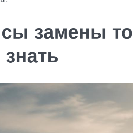
сы замены то
 знать