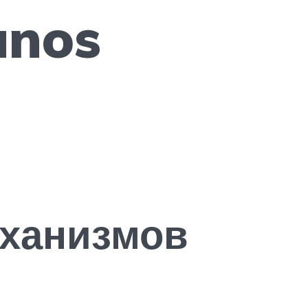
anos
еханизмов