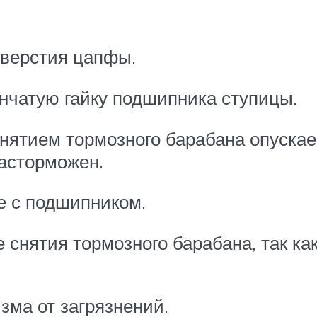
тверстия цапфы.
ончатую гайку подшипника ступицы.
ятием тормозного барабана опускае
асторможен.
е с подшипником.
 снятия тормозного барабана, так ка
ма от загрязнений.