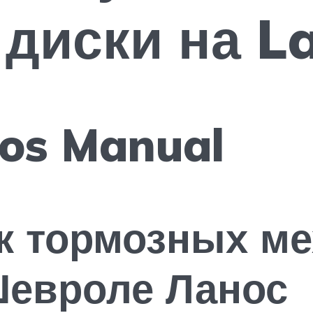
диски на L
nos Manual
к тормозных м
Шевроле Ланос